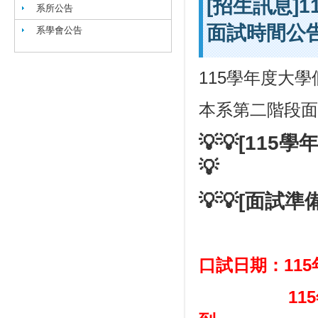
[招生訊息]
系所公告
面試時間公
系學會公告
115學年度大
本系第二階段面
💡💡[
115
學
💡
💡💡
[
面試準
口試日期：115年
115年5月16