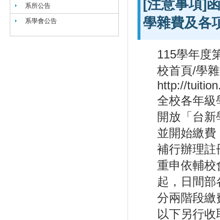
[注意事項]
系所公告
學雜費及各
系學會公告
115學年
校首頁/學
http://tuiti
全校各年級學
開放「台新
並開始繳費
補行辦理註
重申依輔校會
起，日間部
分兩階段繳
以下另行收