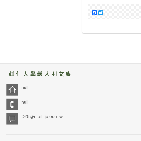
Facebook
Twitter
null
null
D25@mail.fju.edu.tw