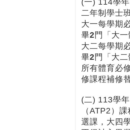
(一) 11
二年制學士
大一每學期必
畢
2
門「大一體
大二每學期必
畢
2
門「大二體
所有體育必修
修課程補修
(二) 11
（ATP2）
選課，大四