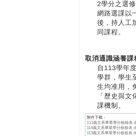
2學分之選
網路選課以
後，持人工
同課程。
取消通識涵養課
自113學
學群，學生
生均准用，
「歷史與文
課機制。
附件下載：
111義文系畢業學分檢核表.d
114義文系畢業學分檢核表.do
113義文系畢業學分檢核表.do