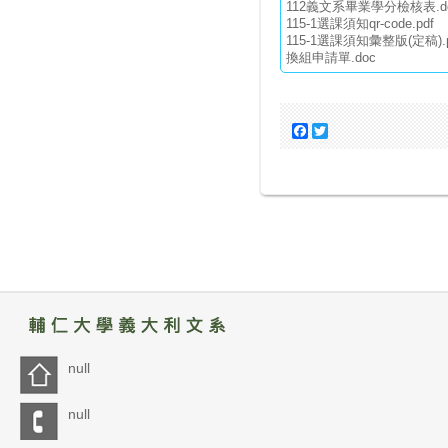
112義文系畢業學分檢核表.do
115-1選課須知qr-code.pdf
115-1選課須知彙整版(定稿).p
換組申請單.doc
Facebook
Twitter
null
null