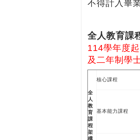
不得計入畢
全人教育課
114學年度
及二年制學
核心課程
全
人
教
基本能力課程
育
課
程
架
構