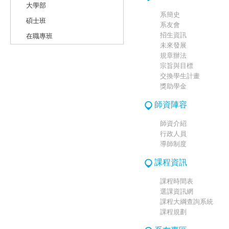
大學部
系簡史
碩士班
系友會
招生資訊
在職專班
未來發展
規章辦法
宗旨與目標
交換學生計畫
獎助學金
師資陣容
師資介紹
行政人員
導師制度
課程資訊
課程時間表
選課資訊網
課程大綱查詢系統
課程規劃